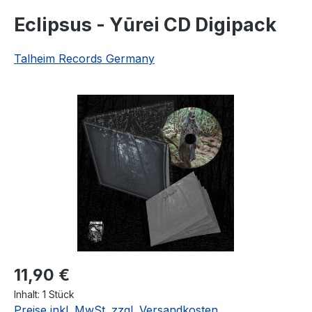
Eclipsus - Yūrei CD Digipack
Talheim Records Germany
Bildergalerie überspringen
Regulärer Preis:
11,90 €
Inhalt:
1 Stück
Preise inkl. MwSt. zzgl. Versandkosten