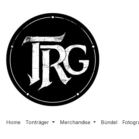
m Hauptinhalt springen
Zur Suche springen
Zur Hauptnavigation springen
Home
Tonträger
Merchandise
Bündel
Fotogr