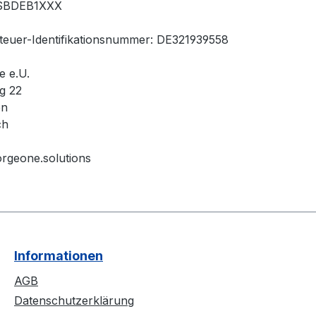
TSBDEB1XXX
euer-Identifikationsnummer: DE321939558
e e.U.
g 22
en
ch
forgeone.solutions
Informationen
AGB
Datenschutzerklärung