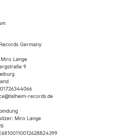
um
 Records Germany
 Miro Lange
ergstraße 9
eiburg
land
: 01726344066
fice@talheim-records.de
bindung
itzer: Miro Lange
26
E68100110012628824399