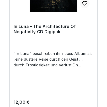
In Luna - The Architecture Of
Negativity CD Digipak
"In Luna" beschreiben ihr neues Album als
„eine düstere Reise durch den Geist …
durch Trostlosigkeit und Verlust.Ein
erschütterndes Post-Depressive-Black-
Metal-Album voller Wut und
Selbstreflexion, in dem die Dunkelheitim
Inneren des Geistes wohnt.“
Regulärer Preis:
12,00 €