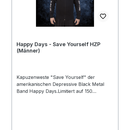
Happy Days - Save Yourself HZP
(Männer)
Kapuzenweste "Save Yourself" der
amerikanischen Depressive Black Metal
Band Happy Days.Limitiert auf 150
Stück.Marke: NeutralGrößen: S, M, L, XL,
XXL Information zum
Produkt:Hochqualitativer und
feingesponnene Biobaumwolle die CO2
neutral und auf Fairtrade Standards