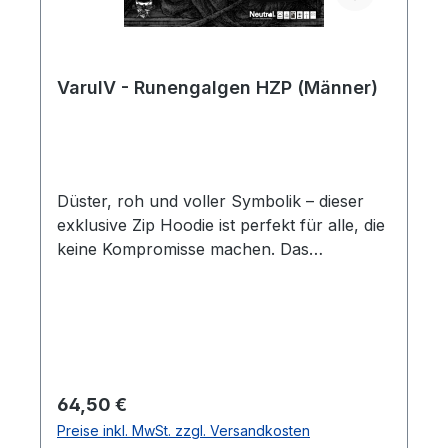
Alltag✔ Für Fans von kompromisslosem
Black Metal und düsterer Ästhetik Schnell
bestellen, solange der Vorrat reicht!
VarulV - Runengalgen HZP (Männer)
Düster, roh und voller Symbolik – dieser
exklusive Zip Hoodie ist perfekt für alle, die
keine Kompromisse machen. Das
detailreiche Design spiegelt den
unverkennbaren Stil von Varulv wider und
verbindet Ästhetik mit Ausdruckskraft.Die
Rückseite besticht durch ein eindringliches
Motiv: Ein frostiges Bandlogo umgeben von
Schädeln und verworrenen Ästen – ein
Regulärer Preis:
64,50 €
Sinnbild für die Kälte und Dunkelheit, die
Preise inkl. MwSt. zzgl. Versandkosten
Varulvs Musik ausmacht. Die Ärmel tragen