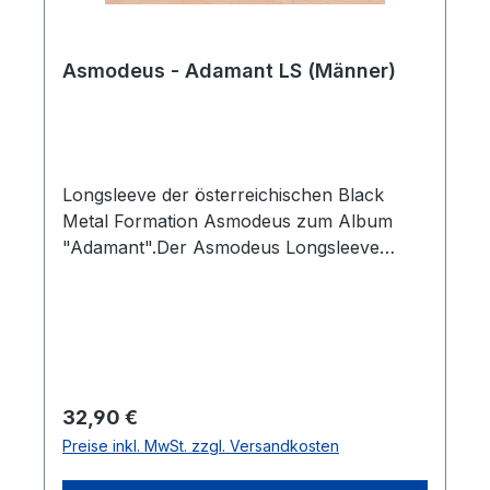
Asmodeus - Adamant LS (Männer)
Longsleeve der österreichischen Black
Metal Formation Asmodeus zum Album
"Adamant".Der Asmodeus Longsleeve
wurde aus Biobaumwolle
hergestellt.Limitiert auf 100 Stück.Marke:
NeutralFarbe: SchwarzDruckfarbe:
AthrazidGrößen: S, M, L, XL, XXL
Regulärer Preis:
32,90 €
Preise inkl. MwSt. zzgl. Versandkosten