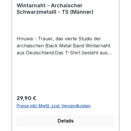
Wintarnaht - Archaischer
Schwarzmetalll - TS (Männer)
Hriuwa - Trauer, das vierte Studio der
archaischen Black Metal Band Wintarnaht
aus Deutschland.Das T-Shirt besteht aus
100% Fairtrade Biobaumwolle.Limitiert auf
100 Stück.Marke: NeutralFarbe:
SchwarzGrößen: S-
3XLZertifizierungen:GOTS - Global Organic
Textile StandardFairtrade - CottonEU
EcolabelSA8000 - Social Accountability
Regulärer Preis:
29,90 €
Accreditation ServicesNeutral
Preise inkl. MwSt. zzgl. Versandkosten
ResponsibilityOEKO-TEX - Standard
100 Single:Youtube: http://ow.ly/fTLT50yV1
Details
8pLine-Up:Grimwald - Alle Instrumente und
GesangVerbinden mit