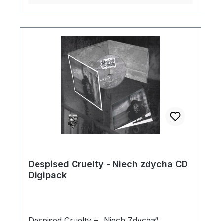
langlebige Qualität mit einem
unverwechselbaren Look – ideal für Fans
von Black Metal und
Understatement.Details:✅ Offizielles
Merchandise – exklusiv zur
Albumveröffentlichung✅ Hochwertiger
Siebdruck auf langlebigem, bequemem
Stoff✅ Reißverschluss und Kapuze –
perfekter Schutz an kalten Tagen✅ Limited
Edition – für Sammler und echte Fans⚠
Jetzt bestellen, bevor diese limitierte
Auflage ausverkauft ist! ⚠
Despised Cruelty - Niech zdycha CD
Digipack
Despised Cruelty – „Niech Zdycha“