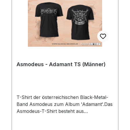
Siebdruck auf robustem, schwarzem
BaumwollstoffBequemer Schnitt – ideal für
Konzerte, Festivals und den AlltagLimited
Edition – ein Muss für echte Fans⚠ Jetzt
bestellen, solange der Vorrat reicht! ⚠
Asmodeus - Adamant TS (Männer)
T-Shirt der österreichischen Black-Metal-
Band Asmodeus zum Album 'Adamant'.Das
Asmodeus-T-Shirt besteht aus
Biobaumwolle.Limitiert auf 100
Stück.Marke: NeutralFarbe: