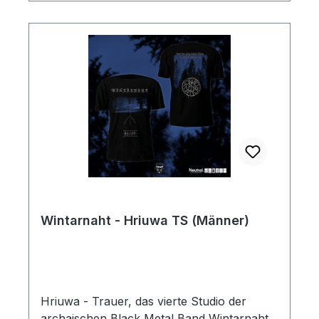
Wintarnaht:Website: http://archaic-
oath.xobor.de/Bandcamp: https://wintarnah
t.bandcamp.com/Facebook: https://www.fa
cebook.com/WintarnahtInstagram: https://
www.instagram.com/archaic_oathYoutube:
https://www.youtube.com/user/Wintarna
Wintarnaht - Hriuwa TS (Männer)
Hriuwa - Trauer, das vierte Studio der
archaischen Black Metal Band Wintarnaht