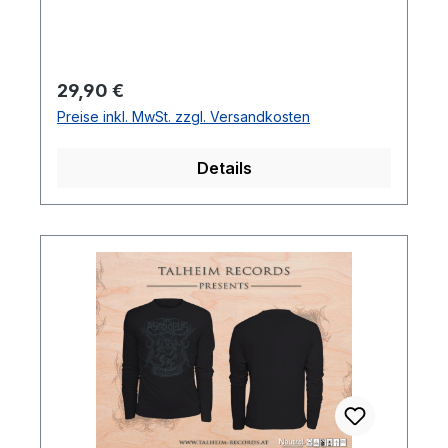
SchwarzDruckfarbe: AthrazidGrößen: S,
M, L, XL, XXL
Regulärer Preis:
29,90 €
Preise inkl. MwSt. zzgl. Versandkosten
Details