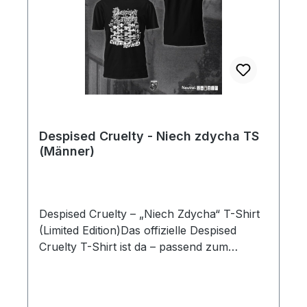
Despised Cruelty - Niech zdycha TS
(Männer)
Despised Cruelty – „Niech Zdycha“ T-Shirt
(Limited Edition)Das offizielle Despised
Cruelty T-Shirt ist da – passend zum
aktuellen Album „Niech Zdycha“! Ein
kompromissloses Design, schwarzer Stoff
und die Essenz des Black Metal vereint in