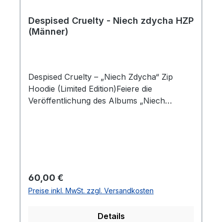
Despised Cruelty - Niech zdycha HZP
(Männer)
Despised Cruelty – „Niech Zdycha“ Zip
Hoodie (Limited Edition)Feiere die
Veröffentlichung des Albums „Niech
Zdycha“ von Despised Cruelty mit diesem
exklusiven Zip Hoodie. Dieses offizielle
Band-Merch bietet ein düsteres Design und
hohen Tragekomfort, perfekt abgestimmt
auf die rohe Ästhetik des Albums.Der
schwarze Hoodie beeindruckt durch ein
Regulärer Preis:
60,00 €
minimalistisches Logo auf der linken
Preise inkl. MwSt. zzgl. Versandkosten
Brustseite und ein großflächiges Bandlogo
auf der Rückseite. Dank des hochwertigen
Details
Materials und Siebdrucks kombiniert er