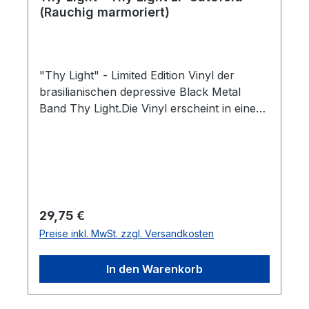
(Rauchig marmoriert)
"Thy Light" - Limited Edition Vinyl der
brasilianischen depressive Black Metal
Band Thy Light.Die Vinyl erscheint in einem
Slipcase (Papier umgedreht (innen nach
außen)). Die Scheibe ist in einem rauchigem
grau marmoriert. Es handelt sich hierbei um
eine Kooperationsveröffentlichung
zwischen Thy Light und Talheim
Records.Limitiert auf: 500 Stück Titelliste:01.
Regulärer Preis:
29,75 €
Infinite Stars Thereof02. The Crossing Of
Preise inkl. MwSt. zzgl. Versandkosten
The Great White Bear Single:Thy Light -
Infinite Stars Thereof (Official Lyric
In den Warenkorb
Video)Full Album Stream:Thy Light - Thy
Light EP (Full Album Stream)Produkt
Präsentation:-