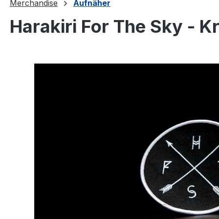
Merchandise
Aufnäher
Harakiri For The Sky - K
Bildergalerie überspringen