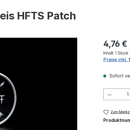
reis HFTS Patch
Regulärer Pr
4,76 €
Inhalt:
1 Stück
Preise inkl
Sofort ver
Produkt
Zum Merkze
Produktnu