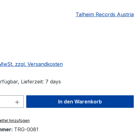
Talheim Records Austria
eis:
. MwSt. zzgl. Versandkosten
fügbar, Lieferzeit: 7 days
 Anzahl: Gib den gewünschten Wert ein 
In den Warenkorb
ttel hinzufügen
mmer:
TRG-0081