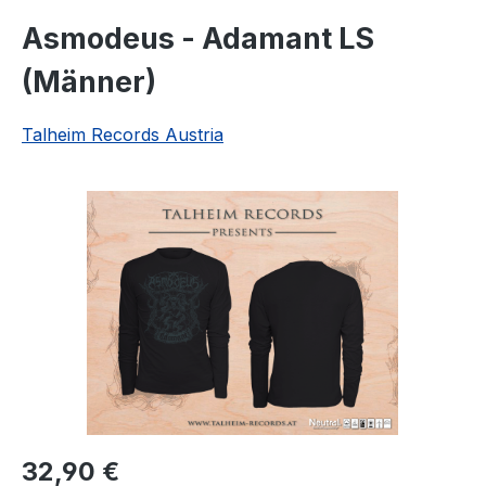
Asmodeus - Adamant LS
(Männer)
Talheim Records Austria
Bildergalerie überspringen
Regulärer Preis:
32,90 €