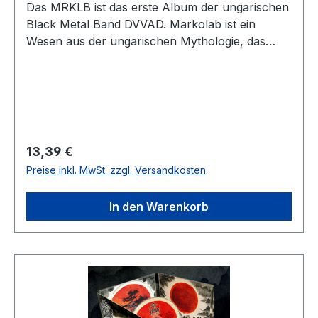
Das MRKLB ist das erste Album der ungarischen
Black Metal Band DVVAD. Markolab ist ein
Wesen aus der ungarischen Mythologie, das
während Sonnen- und
Mondfinsternissen Himmelskörper verschlingt.
Dieses Album begleitet ein ganzes Leben lang
Sonnenfinsternisse aus der Perspektive einer
Person, die in diesem Prozess für die Ewigkeit
gefangen ist. Das Digipak besteht aus sechs
Regulärer Preis:
13,39 €
Seiten ohne Beiheft. Limitiert ist die CD auf 500
Preise inkl. MwSt. zzgl. Versandkosten
Stück. Titelliste: 01. MRKLB I. (08:02) 02.
MRKLB II. (11:01) 03. MRKLB III. (12:36) 04.
In den Warenkorb
MRKLB IV. (11:16) Spielzeit: 00:42:55 Single: -
Full Album Stream: DVVAD - MRKLB (Full Album
Stream) Produkt Präsentation: - Forum
Discussion: - Info: Wenn Sie die CD kaufen,
erhalten Sie automatisch einen Download-Link
für MP3s.