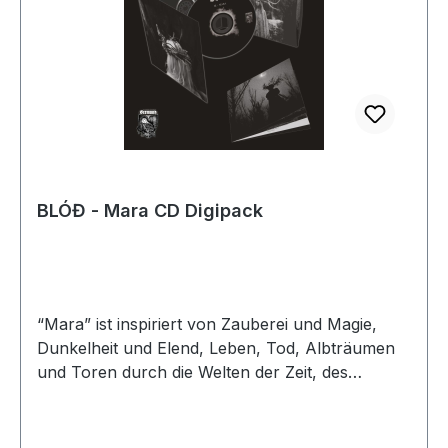
Video)Afraid Of Destiny - Hear Me (Official
Video)Full Album Stream:Afraid Of Destiny -
Contra Omnes (Full Album Stream)Produkt
Präsentation:-Forum Diskussion:-
BLÓĐ - Mara CD Digipack
“Mara” ist inspiriert von Zauberei und Magie,
Dunkelheit und Elend, Leben, Tod, Albträumen
und Toren durch die Welten der Zeit, des
Fleisches und der Geister. Eine Veröffentlichung,
die dich in die abgrund tiefe chthonische Leere
eintauchen und nie wieder aufwachen lässt.