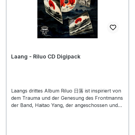
Laang - Riluo CD Digipack
Laangs drittes Album Riluo 日落 ist inspiriert von
dem Trauma und der Genesung des Frontmanns
der Band, Haitao Yang, der angeschossen und
kurzzeitig für medizinisch tot erklärt
wurde.Während dieser Zeit erlebte Haitao
Halluzinationen von einer anderen Welt, die ein
überwältigendes Gefühl von Terror und Isolation