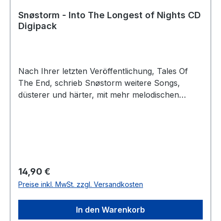
(OFFICIAL LYRIC VIDEO)Full Album Stream:-
Produkt Präsentation:-Forum Diskussion:-
Snøstorm - Into The Longest of Nights CD
Digipack
Nach Ihrer letzten Veröffentlichung, Tales Of
The End, schrieb Snøstorm weitere Songs,
düsterer und härter, mit mehr melodischen
Aspekten. Inspiriert von der Unausweichlichkeit
des Todes, einer Welt voller Wunder und
Spiritualität. Dieses Album fühlt sich dunkel,
bitter und wunderschön an. Sie haben nicht nur
neue melodische Aspekte ausprobiert, sondern
auch mehr weibliche Vocals eingebaut, um dem
Regulärer Preis:
14,90 €
Ganzen einen engelsgleichen Touch zu geben.
Preise inkl. MwSt. zzgl. Versandkosten
Das Digipack besteht aus sechs Seiten und
einem zwölf seitigen Beiheft. Limitiert ist die CD
In den Warenkorb
auf 500 Stück. Titelliste: 01. The Eternal (04:38)