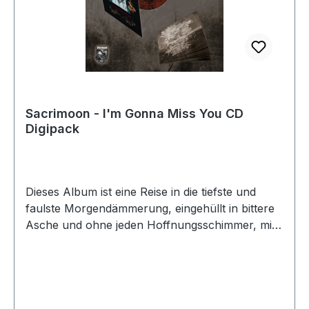
Niedergangs (Full Album Stream)Produkt
Präsentation:-Forum Discussion:- Info: Wenn Sie
die CD kaufen, erhalten Sie automatisch einen
Download-Link für MP3s.
Sacrimoon - I'm Gonna Miss You CD
Digipack
Dieses Album ist eine Reise in die tiefste und
faulste Morgendämmerung, eingehüllt in bittere
Asche und ohne jeden Hoffnungsschimmer, mit
dem Wunsch, einen weiteren Tag in diesem Sarg
zerbrochener Erinnerungen verbracht zu
haben, die jeden Moment meine Arme verletzten
und mir das Gefühl gaben, die Klingen in mir zu
sein. Ich zerreiße meinen Atem, ertrinke meine