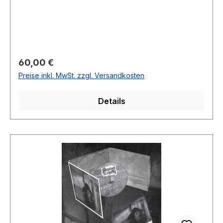
offizielle Band-Merch bietet ein düsteres Design
und hohen Tragekomfort, perfekt abgestimmt
auf die rohe Ästhetik des Albums.Der schwarze
Hoodie beeindruckt durch ein minimalistisches
Logo auf der linken Brustseite und ein
Regulärer Preis:
60,00 €
großflächiges Bandlogo auf der Rückseite. Dank
Preise inkl. MwSt. zzgl. Versandkosten
des hochwertigen Materials und Siebdrucks
kombiniert er langlebige Qualität mit einem
Details
unverwechselbaren Look – ideal für Fans von
Black Metal und Understatement.Details:✅
Offizielles Merchandise – exklusiv zur
Albumveröffentlichung✅ Hochwertiger
Siebdruck auf langlebigem, bequemem Stoff✅
Reißverschluss und Kapuze – perfekter Schutz
an kalten Tagen✅ Limited Edition – für Sammler
und echte Fans⚠ Jetzt bestellen, bevor diese
limitierte Auflage ausverkauft ist! ⚠