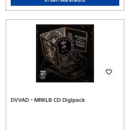
In den Warenkorb
für Heilung. Und andererseits eine dem
entgegengesetzte Gewalt, die das Bewusstsein
wie Ketten an dieses irdische Dasein
fesselt, einen in ihrer sadistischen Allmacht
vereinnahmt, die „Seele“ ins Dunkel zieht und
langsam von innen heraus zer-frisst. Ohne den
Ursprung dieser Antagonisten hier weiter
definieren zu wollen, ist mein kreatives Schaffen
seit jeher untrennbar an deren Existenz
geknüpft. Und letztendlich sind sie vielleicht
sogar ein und dasselbe. Das Digipak besteht aus
sechs Seiten und einem zwölf seitigen Beiheft.
Limitiert ist die CD auf 500 Stück. Titelliste: 01.
Echoes (0:56)02. Dead Inside (9:19)03. Fuga
Nocturna (9:07)04. Quell der Entzweiung
DVVAD - MRKLB CD Digipack
(7:15)05. Vom Dunkel verschlungen (9:31)06.
Solitude (1:19)07. Dance of Uncreation (8:30)
Spielzeit: 00:45:57 Single:- Full Album Stream:-
Produkt Präsentation:- Forum Discussion:-