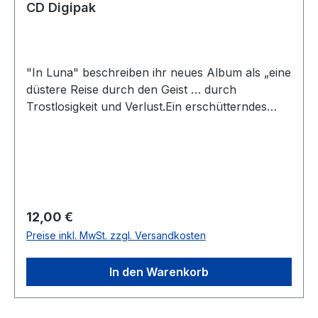
CD Digipak
"In Luna" beschreiben ihr neues Album als „eine
düstere Reise durch den Geist … durch
Trostlosigkeit und Verlust.Ein erschütterndes
Post-Depressive-Black-Metal-Album voller Wut
und Selbstreflexion, in dem die Dunkelheitim
Inneren des Geistes wohnt.“
Regulärer Preis:
12,00 €
Preise inkl. MwSt. zzgl. Versandkosten
In den Warenkorb