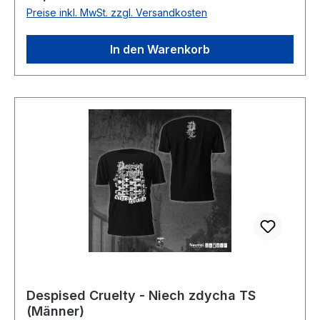
symbolträchtig. Das Bild steht für Zerfall, Stille
durchleben. Single: Lucynine - Narciso non
Preise inkl. MwSt. zzgl. Versandkosten
und die fragile Grenze zwischen Leben und Tod.
muore (Official Lyric Video)Full Album
Ein Statement für alle, die sich nicht mit
Stream: Produkt Präsentation: - Forums
In den Warenkorb
Oberflächlichkeiten zufriedengeben. Gedruckt
Diskussion: -
auf hochwertigen Shirts der Öko- und Fairtrade-
zertifizierten Marke „Neutral“, limitiert auf 100
Stück. Details:✔ Offizielles Band-Merch –
Exklusiv zur
Albumveröffentlichung✔ Hochwertiger
Siebdruck auf robustem, schwarzem
Baumwollstoff✔ Bequemer Schnitt – perfekt für
Gigs, Festivals oder den Alltag✔ Für Fans von
kompromisslosem Black Metal und düsterer
Ästhetik Schnell bestellen, solange der Vorrat
reicht!
Despised Cruelty - Niech zdycha TS
(Männer)