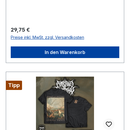
marmoriert. Es handelt sich hierbei um eine
Kooperationsveröffentlichung zwischen Thy
Light und Talheim Records.Limitiert auf: 500
Stück Titelliste:01. Infinite Stars Thereof02. The
Regulärer Preis:
29,75 €
Crossing Of The Great White Bear Single:Thy
Preise inkl. MwSt. zzgl. Versandkosten
Light - Infinite Stars Thereof (Official Lyric
Video)Full Album Stream:Thy Light - Thy Light
In den Warenkorb
EP (Full Album Stream)Produkt Präsentation:-
Tipp