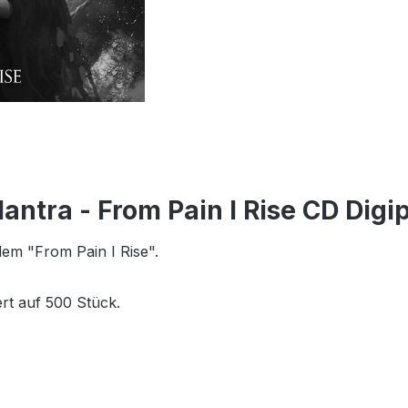
ntra - From Pain I Rise CD Digi
dem "From Pain I Rise".
iert auf 500 Stück.