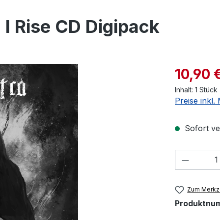
 I Rise CD Digipack
Verkaufspre
10,90 
Inhalt:
1 Stück
Preise inkl
Sofort ver
Produkt
Zum Merkze
Produktnu