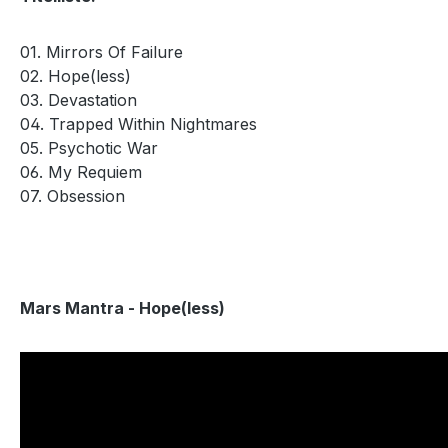
01. Mirrors Of Failure
02. Hope(less)
03. Devastation
04. Trapped Within Nightmares
05. Psychotic War
06. My Requiem
07. Obsession
Mars Mantra - Hope(less)