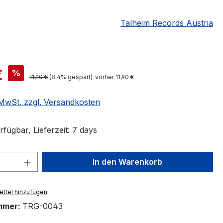
Talheim Records Austria
is:
€
%
Regulärer Preis:
11,90 €
(8.4% gespart)
vorher 11,90 €
. MwSt. zzgl. Versandkosten
fügbar, Lieferzeit: 7 days
 Anzahl: Gib den gewünschten Wert ein 
In den Warenkorb
ttel hinzufügen
mmer:
TRG-0043