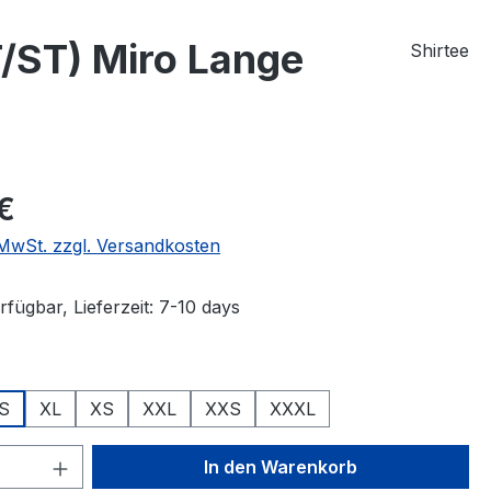
/ST) Miro Lange
Shirtee
eis:
€
. MwSt. zzgl. Versandkosten
fügbar, Lieferzeit: 7-10 days
wählen
S
XL
XS
XXL
XXS
XXXL
 Anzahl: Gib den gewünschten Wert ein 
In den Warenkorb