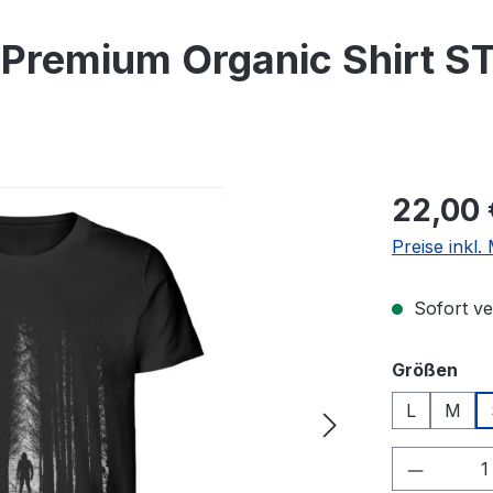
Premium Organic Shirt ST
Regulärer Pr
22,00 
Preise inkl
Sofort ver
aus
Größen
L
M
Produkt