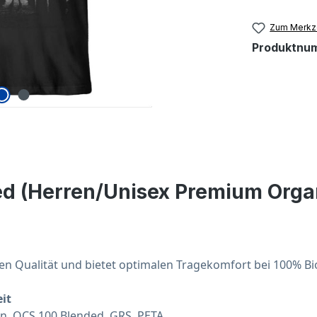
Zum Merkze
Produktnu
d (Herren/Unisex Premium Organ
ten Qualität und bietet optimalen Tragekomfort bei 100% Bi
it
on
, OCS 100 
Blended
, GRS, PETA