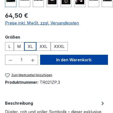
Regulärer Preis:
64,50 €
Preise inkl. MwSt. zzgl. Versandkosten
auswählen
Größen
L
M
XL
XXL
XXXL
Produkt Anzahl: Gib den gewünschten We
In den Warenkorb
Zum Merkzettel hinzufügen
Produktnummer:
TR021ZP.3
Beschreibung
Düster, roh und voller Symbolik – dieser exklusive